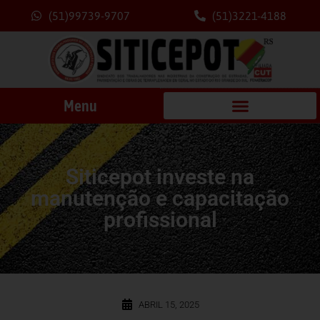
(51)99739-9707
(51)3221-4188
Menu
Siticepot investe na
manutenção e capacitação
profissional
ABRIL 15, 2025