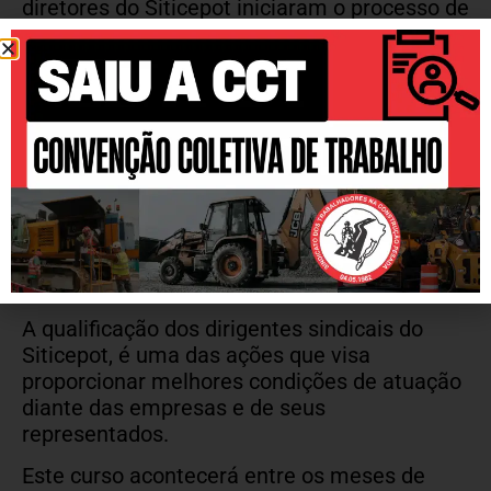
diretores do Siticepot iniciaram o processo de
qualificação em sua formação como dirigente
sindical. O curso consiste em 100
horas/aulas com conhecimento sobre CIPA e
Previdência Social, a capacitação ocorreu no
colégio Mesquita, que faz parte do Instituto
Integrar.
Este curso conta com a participação de
várias entidades sindicais e o objetivo é a
saúde dos trabalhadores, prevenção de
acidentes e assédio no ambiente de trabalho.
A qualificação dos dirigentes sindicais do
Siticepot, é uma das ações que visa
proporcionar melhores condições de atuação
diante das empresas e de seus
representados.
Este curso acontecerá entre os meses de