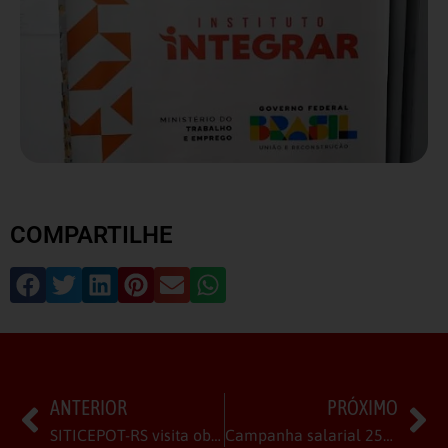
COMPARTILHE
ANTERIOR
PRÓXIMO
SITICEPOT-RS visita obra da Fraga em Saltinho
Campanha salarial 25/26