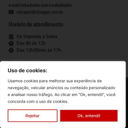
e-mail linha direto com o trabalhador
siticepot@siticepot.com.br
Horário de atendimento
De Segunda a Sexta
Das 8h às 12h
Das 13h30min às 17h
Tags importantes
: sindicato, siticepot, dissidio, porto alegre, convenção
coletiva, trabalhadores, construção pesada.
Uso de cookies:
Usamos cookies para melhorar sua experiência de
navegação, veicular anúncios ou conteúdo personalizado
Siticepot
e analisar nosso tráfego. Ao clicar em “Ok, entendi!”, você
concorda com o uso de cookies.
Rio Grande do Sul
criação: sitesrapidos.com.br
Rejeitar
Ok, entendi!