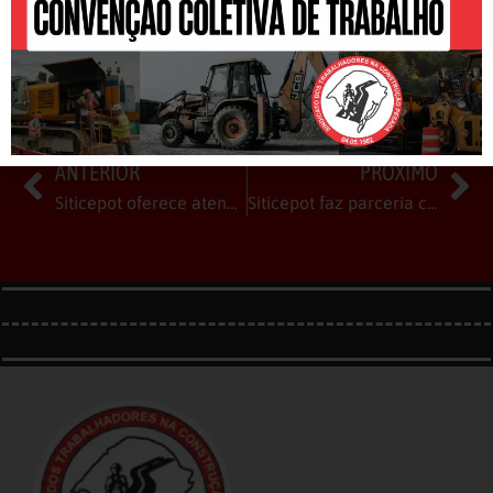
ANTERIOR
PRÓXIMO
Siticepot oferece atendimento dentário móvel aos trabalhadores
Siticepot faz parceria com novas clínicas de saúde para atender ao trabalhador