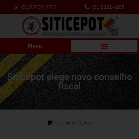
(51)99739-9707
(51)3221-4188
Menu
Siticepot elege novo conselho
fiscal
SETEMBRO 27, 2024