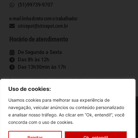
(51)99739-9707
e-mail linha direto com o trabalhador
siticepot@siticepot.com.br
Horário de atendimento
De Segunda a Sexta
Das 8h às 12h
Das 13h30min às 17h
Tags importantes
: sindicato, siticepot, dissidio, porto alegre, convenção
coletiva, trabalhadores, construção pesada.
Uso de cookies:
Usamos cookies para melhorar sua experiência de
navegação, veicular anúncios ou conteúdo personalizado
Siticepot
e analisar nosso tráfego. Ao clicar em “Ok, entendi!”, você
concorda com o uso de cookies.
Rio Grande do Sul
criação: sitesrapidos.com.br
Rejeitar
Ok, entendi!