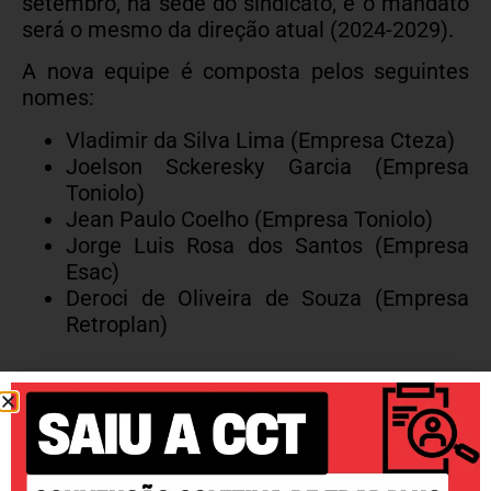
setembro, na sede do sindicato, e o mandato
será o mesmo da direção atual (2024-2029).
A nova equipe é composta pelos seguintes
nomes:
Vladimir da Silva Lima (Empresa Cteza)
Joelson Sckeresky Garcia (Empresa
Toniolo)
Jean Paulo Coelho (Empresa Toniolo)
Jorge Luis Rosa dos Santos (Empresa
Esac)
Deroci de Oliveira de Souza (Empresa
Retroplan)
Juntos Somos Mais Fortes
COMPARTILHE