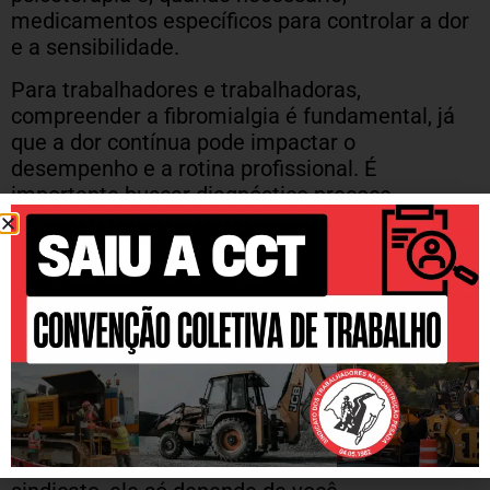
medicamentos específicos para controlar a dor
e a sensibilidade.
Para trabalhadores e trabalhadoras,
compreender a fibromialgia é fundamental, já
que a dor contínua pode impactar o
desempenho e a rotina profissional. É
importante buscar diagnóstico precoce,
tratamento adequado e orientação de
profissionais da saúde. Em casos mais graves,
é possível avaliar junto ao médico e ao
sindicato alternativas de amparo e direitos
trabalhistas.
O Siticepot reforça a importância de cuidar da
saúde, reconhecer sinais persistentes de dor e
buscar atendimento sempre que necessário.
Fortaleça a sua categoria, contribua para o seu