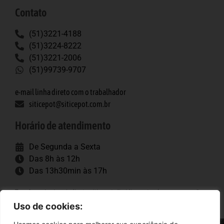
Contato
(51)3221-4188
(51)3224-8222
(51)3221-2006
(51)99739-9707
e-mail linha direto com o trabalhador
siticepot@siticepot.com.br
Horário de atendimento
De Segunda a Sexta
Das 8h às 12h
Das 13h30min às 17h
Tags importantes
: sindicato, siticepot, dissidio, porto alegre, convenção
coletiva, trabalhadores, construção pesada.
Uso de cookies: