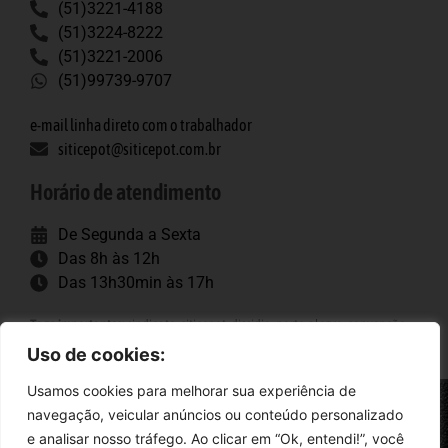
(51)3221-4188
(51)3224-8222
(51)3221-2006
(51)99739-9707
e-mail linha direto com o trabalhador
siticepot@siticepot.com.br
Horário de atendimento
De Segunda a Sexta
Das 8h às 12h
Das 13h30min às 17h
Tags importantes
: sindicato, siticepot, dissidio, porto alegre, convenção
coletiva, trabalhadores, construção pesada.
Uso de cookies:
Usamos cookies para melhorar sua experiência de
navegação, veicular anúncios ou conteúdo personalizado
Siticepot
e analisar nosso tráfego. Ao clicar em “Ok, entendi!”, você