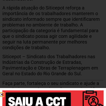
A rápida atuação do Siticepot reforça a
importância de os trabalhadores manterem o
sindicato informado sempre que identificarem
problemas no ambiente de trabalho. A
participação da categoria é fundamental para
que o sindicato possa agir com agilidade e
seguir na luta permanente por melhores
condições de trabalho.
Siticepot – Sindicato dos Trabalhadores nas
Indústrias da Construção de Estradas,
Pavimentação e Obras de Terraplenagem em
Geral no Estado do Rio Grande do Sul.
Faça parte, fortaleça o seu sindicato e ajude a
construir uma categoria cada vez mais unida.
Entre no grupo de notícias do Siticepot no
WhatsApp
clicando aqui