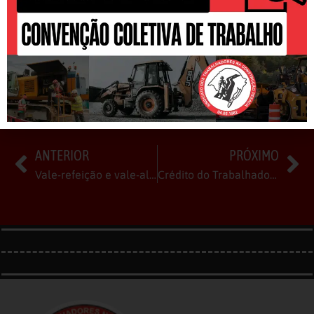
COMPARTILHE
ANTERIOR
PRÓXIMO
Vale-refeição e vale-alimentação: mudanças em vigor e impactos para os trabalhadores
Crédito do Trabalhador completa um ano e já beneficia milhões em todo o país