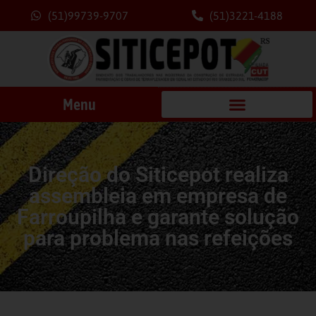
(51)99739-9707
(51)3221-4188
Menu
Direção do Siticepot realiza
assembleia em empresa de
Farroupilha e garante solução
para problema nas refeições