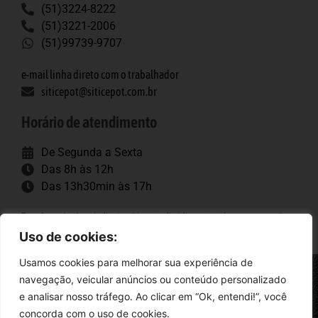
(51)3224-8222
(51)3221-2006
(51)99739-9707
e-mail linha direto com o trabalhador
siticepot@siticepot.com.br
Horário de atendimento
De Segunda a Sexta
Das 8h às 12h
Das 13h30min às 17h
Tags importantes
: sindicato, siticepot, dissidio, porto alegre, convenção
coletiva, trabalhadores, construção pesada.
Uso de cookies:
Usamos cookies para melhorar sua experiência de
navegação, veicular anúncios ou conteúdo personalizado
Siticepot
e analisar nosso tráfego. Ao clicar em “Ok, entendi!”, você
concorda com o uso de cookies.
Rio Grande do Sul