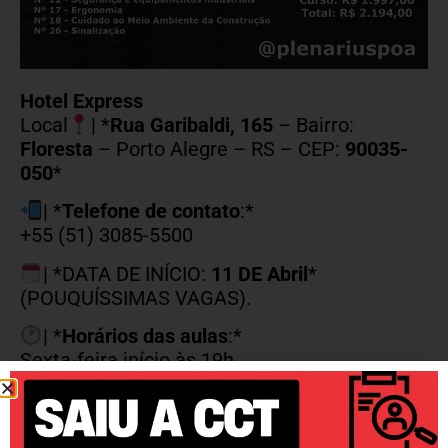
Hotel Express
Local
| *
Rua Garibaldi, 165
– Bairro:
Floresta
– Porto Alegre – RS – CEP:
90035-
050
*
| *
Telefone de contato
:*
+55 (51) 3085-5500
| *DATA DE INÍCIO:
11 DE Abril
*
(POUQUÍSSIMAS VAGAS).
| *
Horários das aulas
:*
Sexta-feira início às 19h.
Sábado e domingo o dia todo, parte prática
do curso.