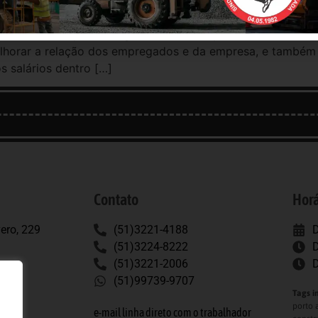
 obra da empresa Fraga, em Saltinho, para discutir as d
elhorar a relação dos empregados e da empresa, e também 
s salários dentro […]
Contato
Horá
ero, 229
(51)3221-4188
D
(51)3224-8222
D
(51)3221-2006
D
(51)99739-9707
Tags i
porto 
e-mail linha direto com o trabalhador