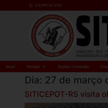
(51)99739-9707
Inicial
Siticepot
Dissídio / Convenção
Circu
Dia:
27 de março 
SITICEPOT-RS visita o