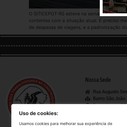
O SITICEPOT-RS esteve na semana passada na
contentes com a situação atual. É preciso m
de despesas de viagens, e a padronização do
Nossa Sede
Rua Augusto Sev
Bairro São João
Porto Alegre - RS
CEP: 90.240-480
Uso de cookies:
Usamos cookies para melhorar sua experiência de