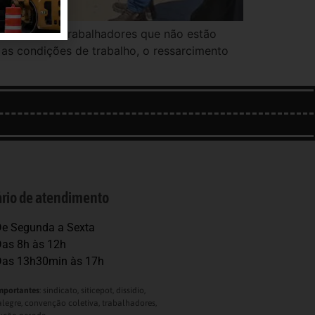
emandas dos trabalhadores que não estão
as condições de trabalho, o ressarcimento
rio de atendimento
e Segunda a Sexta
as 8h às 12h
as 13h30min às 17h
mportantes
: sindicato, siticepot, dissidio,
alegre, convenção coletiva, trabalhadores,