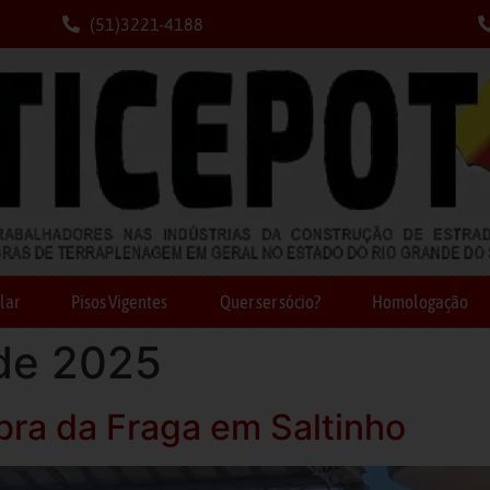
(51)3221-4188
lar
Pisos Vigentes
Quer ser sócio?
Homologação
de 2025
bra da Fraga em Saltinho