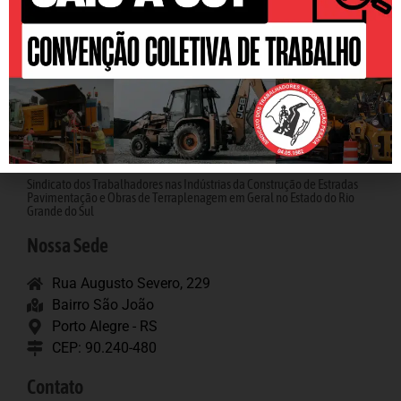
Sindicato dos Trabalhadores nas Indústrias da Construção de Estradas
Pavimentação e Obras de Terraplenagem em Geral no Estado do Rio
Grande do Sul
Nossa Sede
Rua Augusto Severo, 229
Bairro São João
Porto Alegre - RS
CEP: 90.240-480
Contato