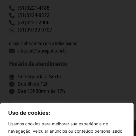
(51)3221-4188
(51)3224-8222
(51)3221-2006
(51)99739-9707
e-mail linha direto com o trabalhador
siticepot@siticepot.com.br
Horário de atendimento
De Segunda a Sexta
Das 8h às 12h
Das 13h30min às 17h
Tags importantes
: sindicato, siticepot, dissidio, porto alegre, convenção
coletiva, trabalhadores, construção pesada.
Uso de cookies:
Usamos cookies para melhorar sua experiência de
navegação, veicular anúncios ou conteúdo personalizado
Siticepot